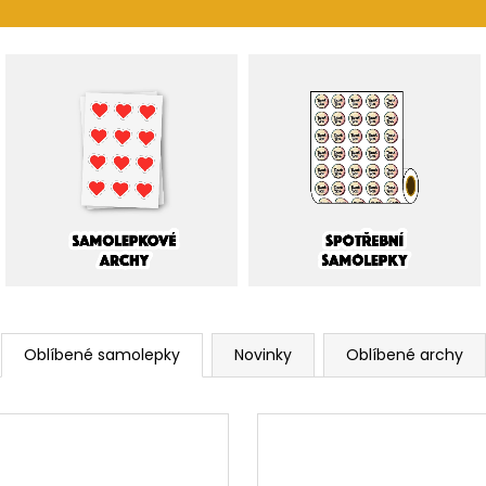
JELEN
DIVOČÁK
49 Kč
49 Kč
Oblíbené samolepky
Novinky
Oblíbené archy