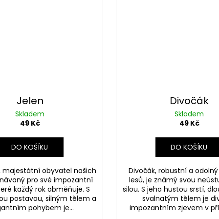
Jelen
Divočák
Skladem
Skladem
49 Kč
49 Kč
DO KOŠÍKU
DO KOŠÍKU
í, majestátní obyvatel našich
Divočák, robustní a odolný
uznávaný pro své impozantní
lesů, je známý svou neúst
které každý rok obměňuje. S
silou. S jeho hustou srstí, dl
ou postavou, silným tělem a
svalnatým tělem je di
gantním pohybem je...
impozantním zjevem v pří