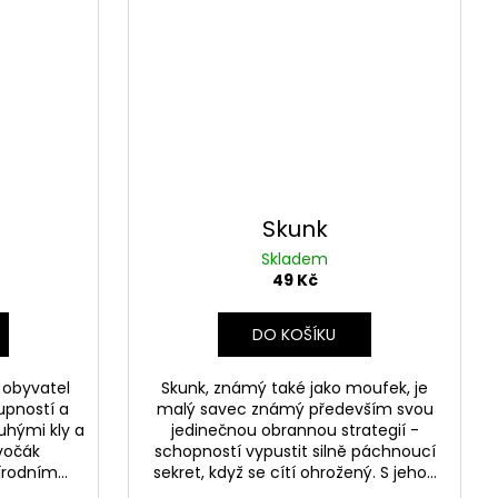
Skunk
Skladem
49 Kč
DO KOŠÍKU
 obyvatel
Skunk, známý také jako moufek, je
upností a
malý savec známý především svou
ouhými kly a
jedinečnou obrannou strategií -
vočák
schopností vypustit silně páchnoucí
rodním...
sekret, když se cítí ohrožený. S jeho...