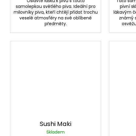
Oslavte lásku k pivu s touto
Tato sam
samolepkou světlého piva. Ideální pro
pivní s
milovníky piva, kteří chtějí přidat trochu
lákavým č
veselé atmosféry na své oblíbené
známý s
předměty.
osvěžuj
Sushi Maki
Skladem