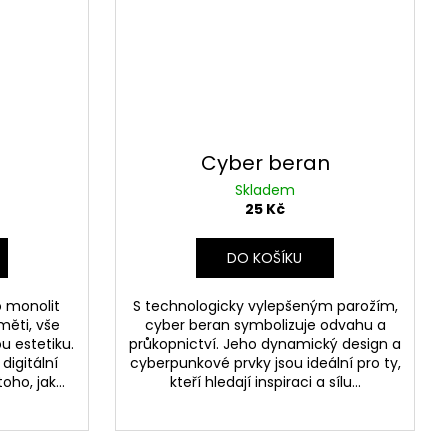
Cyber beran
Skladem
25 Kč
DO KOŠÍKU
o monolit
S technologicky vylepšeným parožím,
měti, vše
cyber beran symbolizuje odvahu a
 estetiku.
průkopnictví. Jeho dynamický design a
igitální
cyberpunkové prvky jsou ideální pro ty,
ho, jak...
kteří hledají inspiraci a sílu...