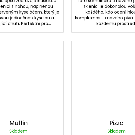
olepka zobrazuje klasickou
Tato samolepka tmavého pi
klenici s nohou, naplněnou
sklenici je dokonalou vo
erveným kyseláčem, který je
každého, kdo ocení hlo
vou jedinečnou kyselou a
komplexnost tmavého piva.
ící chutí. Perfektní pro...
každému prostředí
Muffin
Pizza
Skladem
Skladem