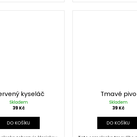
rvený kyseláč
Tmavé pivo
Skladem
Skladem
39 Kč
39 Kč
DO KOŠÍKU
DO KOŠÍKU