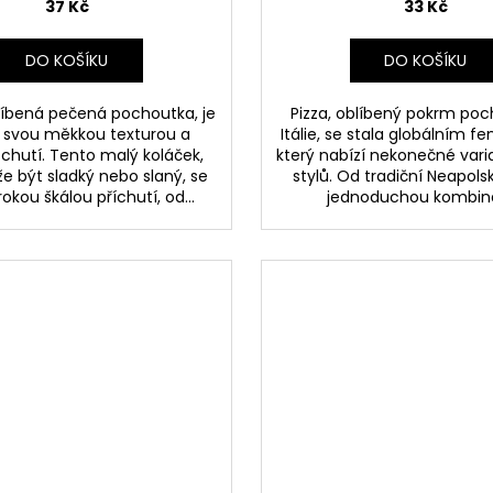
37 Kč
33 Kč
DO KOŠÍKU
DO KOŠÍKU
líbená pečená pochoutka, je
Pizza, oblíbený pokrm poch
svou měkkou texturou a
Itálie, se stala globálním 
chutí. Tento malý koláček,
který nabízí nekonečné vari
e být sladký nebo slaný, se
stylů. Od tradiční Neapolsk
rokou škálou příchutí, od...
jednoduchou kombinac