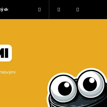
Hledat
Přihlášení
Nákupní
ký design
Kontakty
košík
Následující