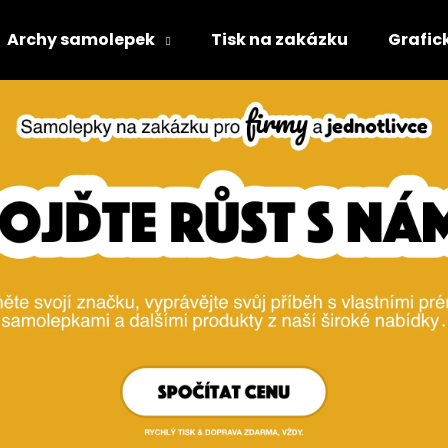
Archy samolepek
Tisk na zakázku
Grafic
Co potřebujete najít?
HLEDAT
Doporučujeme