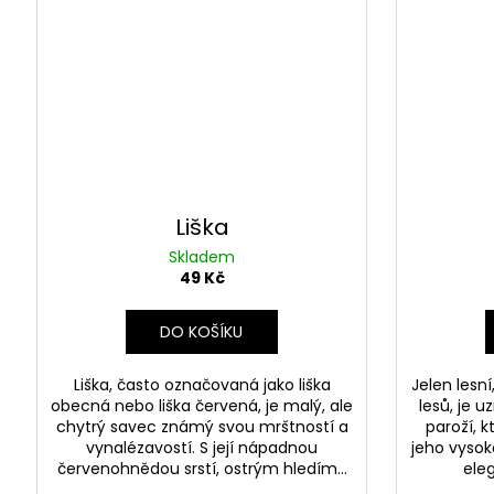
r
m
y
i
j
e
Liška
d
Skladem
49 Kč
n
o
DO KOŠÍKU
t
Liška, často označovaná jako liška
Jelen lesn
obecná nebo liška červená, je malý, ale
lesů, je 
l
chytrý savec známý svou mrštností a
paroží, 
vynalézavostí. S její nápadnou
jeho vysok
i
červenohnědou srstí, ostrým hledím...
ele