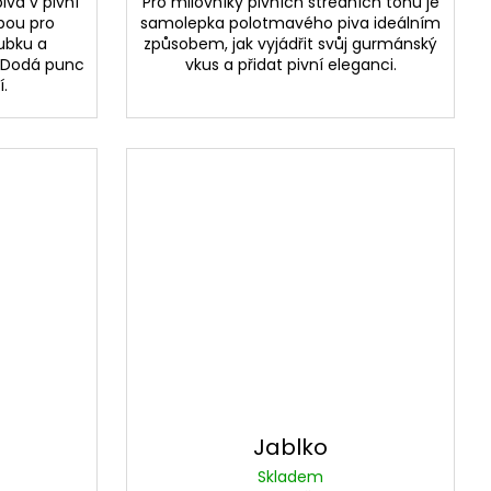
va v pivní
Pro milovníky pivních středních tónů je
lbou pro
samolepka polotmavého piva ideálním
ubku a
způsobem, jak vyjádřit svůj gurmánský
 Dodá punc
vkus a přidat pivní eleganci.
.
Jablko
Skladem