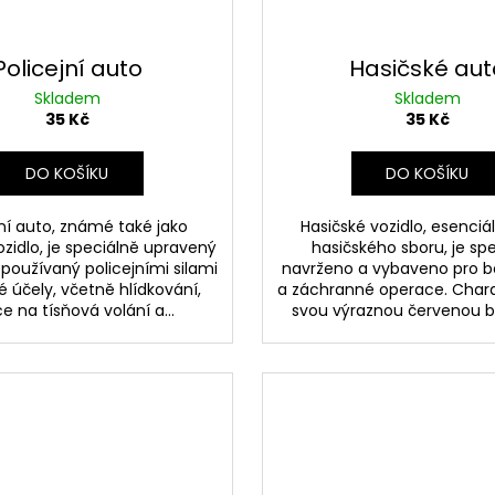
Policejní auto
Hasičské aut
Skladem
Skladem
35 Kč
35 Kč
DO KOŠÍKU
DO KOŠÍKU
jní auto, známé také jako
Hasičské vozidlo, esenciá
vozidlo, je speciálně upravený
hasičského sboru, je sp
používaný policejními silami
navrženo a vybaveno pro bo
é účely, včetně hlídkování,
a záchranné operace. Chara
e na tísňová volání a...
svou výraznou červenou ba