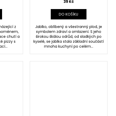
39 Kč
DO KOŠÍKU
ázející z
Jablko, oblíbený a všestranný plod, je
fenoménem,
symbolem zdraví a omlazení. S jeho
ace chutí a
širokou škálou odrůd, od sladkých po
é pizzy s
kyselé, se jablka stala základní součástí
í...
mnoha kuchyní po celém...