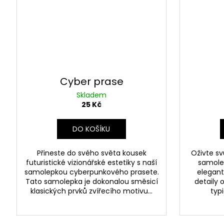
Cyber prase
Skladem
25 Kč
DO KOŠÍKU
Přineste do svého světa kousek
Oživte sv
futuristické vizionářské estetiky s naší
samolep
samolepkou cyberpunkového prasete.
elegant
Tato samolepka je dokonalou směsicí
detaily 
klasických prvků zvířecího motivu...
typ