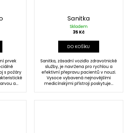
o
Sanitka
Skladem
35 Kč
DO KOŠÍKU
lní prvek
Sanitka, zásadní vozidlo zdravotnické
eciálně
služby, je navržena pro rychlou a
j s požáry
efektivní přepravu pacientů v nouzi.
kteristické
Vysoce vybavená nejnovějšími
rvou a...
medicínskými přístroji poskytuje...