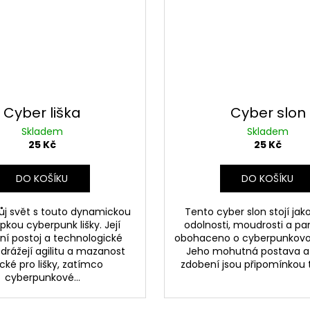
Cyber liška
Cyber slon
Skladem
Skladem
25 Kč
25 Kč
DO KOŠÍKU
DO KOŠÍKU
ůj svět s touto dynamickou
Tento cyber slon stojí jak
kou cyberpunk lišky. Její
odolnosti, moudrosti a pa
ní postoj a technologické
obohaceno o cyberpunkovou
odrážejí agilitu a mazanost
Jeho mohutná postava a d
ické pro lišky, zatímco
zdobení jsou připomínkou to
cyberpunkové...