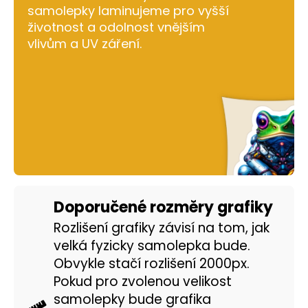
samolepky laminujeme pro vyšší
a
životnost a odolnost vnějším
j
vlivům a UV záření.
í
t
?
HLEDAT
Doporučené rozměry grafiky
D
Rozlišení grafiky závisí na tom, jak
o
velká fyzicky samolepka bude.
p
Obvykle stačí rozlišení 2000px.
o
r
Pokud pro zvolenou velikost
u
samolepky bude grafika