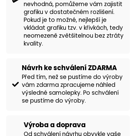
č
nevhodná, pomůžeme vám zajistit
u
grafiku v dostatečném rozlišení.
j
Pokud je to možné, nejlepší je
e
m
vkládat grafiku tzv. v křivkách, tedy
e
neomezeně zvětšitelnou bez ztráty
kvality.
LIŠKA
49
Kč
Návrh ke schválení ZDARMA
Před tím, než se pustíme do výroby
vám zdarma zpracujeme náhled
výsledné samolepky. Po schválení
se pustíme do výroby.
Výroba a doprava
Od schválení návrhu obvykle vaše