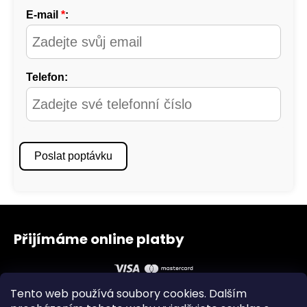
Z
á
Přijímáme online platby
p
a
t
Tento web používá soubory cookies. Dalším
í