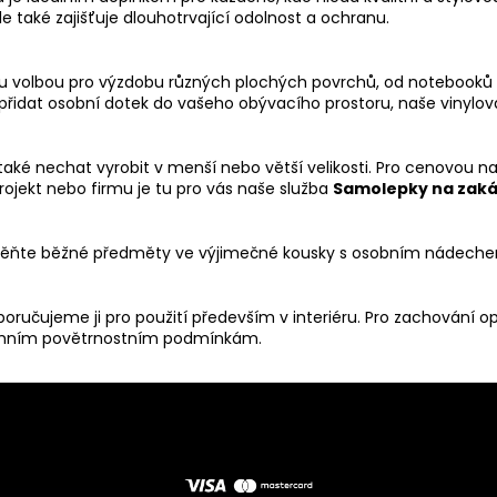
le také zajišťuje dlouhotrvající odolnost a ochranu.
ělou volbou pro výzdobu různých plochých povrchů, od notebook
o přidat osobní dotek do vašeho obývacího prostoru, naše vinylo
aké nechat vyrobit v menší nebo větší velikosti. Pro cenovou n
ojekt nebo firmu je tu pro vás naše služba
Samolepky na zaká
roměňte běžné předměty ve výjimečné kousky s osobním nádech
ručujeme ji pro použití především v interiéru. Pro zachování o
rémním povětrnostním podmínkám.