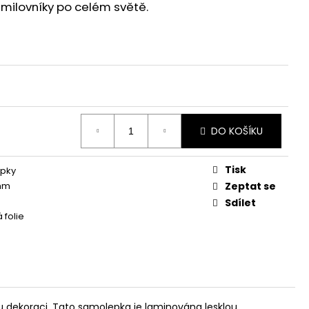
 milovníky po celém světě.
DO KOŠÍKU
Tisk
pky
mm
Zeptat se
Sdílet
 folie
u dekoraci. Tato samolepka je laminována lesklou