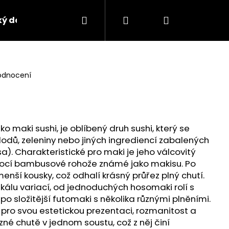
Hledat
Přihlášení
Nákupní
ký design
Kontakty
košík
odnocení
o maki sushi, je oblíbený druh sushi, který se
lodů, zeleniny nebo jiných ingrediencí zabalených
a). Charakteristické pro maki je jeho válcovitý
omocí bambusové rohože známé jako makisu. Po
 menší kousky, což odhalí krásný průřez plný chutí.
 škálu variací, od jednoduchých hosomaki rolí s
Následující
po složitější futomaki s několika různými plněními.
 pro svou estetickou prezentaci, rozmanitost a
é chutě v jednom soustu, což z něj činí