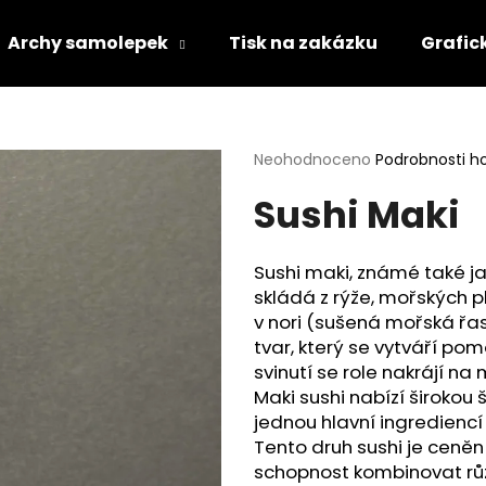
Archy samolepek
Tisk na zakázku
Grafic
Co potřebujete najít?
Průměrné
Neohodnoceno
Podrobnosti h
hodnocení
Sushi Maki
produktu
HLEDAT
je
0,0
z
Sushi maki, známé také jak
5
Doporučujeme
skládá z rýže, mořských p
hvězdiček.
v nori (sušená mořská řas
tvar, který se vytváří p
svinutí se role nakrájí na
Maki sushi nabízí širokou
jednou hlavní ingrediencí 
Tento druh sushi je ceněn
schopnost kombinovat různ