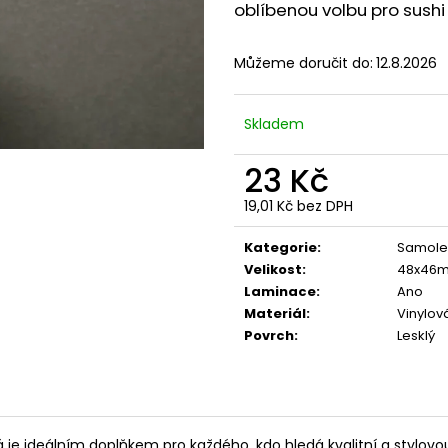
LIŠKA
JELEN
oblíbenou volbu pro sushi
49 Kč
49 Kč
Můžeme doručit do:
12.8.2026
Skladem
23 Kč
19,01 Kč bez DPH
Měrná
cena:
Kategorie
:
Samole
Velikost
:
48x46
Laminace
:
Ano
Materiál
:
Vinylová
Povrch
:
Lesklý
je ideálním doplňkem pro každého, kdo hledá kvalitní a stylovo