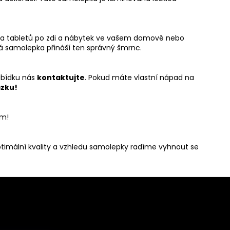
ů a tabletů po zdi a nábytek ve vašem domově nebo
vá samolepka přináší ten správný šmrnc.
abídku nás
kontaktujte
. Pokud máte vlastní nápad na
zku!
em!
ptimální kvality a vzhledu samolepky radíme vyhnout se