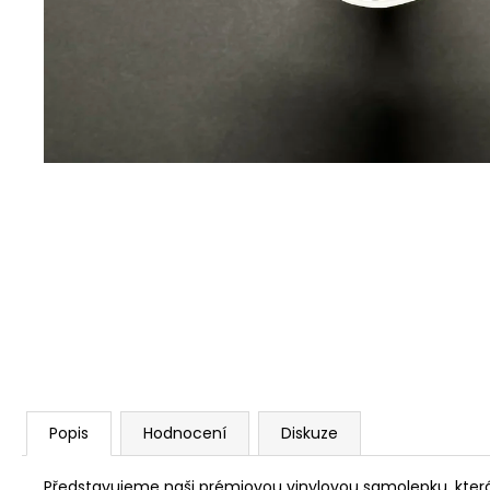
SAMOLEPKY NA ZAKÁZKU
1 Kč
Popis
Hodnocení
Diskuze
Představujeme naši prémiovou vinylovou samolepku, která 