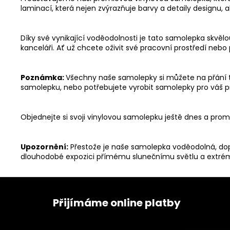
laminací, která nejen zvýrazňuje barvy a detaily designu, a
Díky své vynikající voděodolnosti je tato samolepka skv
kanceláři. Ať už chcete oživit své pracovní prostředí neb
Poznámka:
Všechny naše samolepky si můžete na přání t
samolepku, nebo potřebujete vyrobit samolepky pro váš pr
Objednejte si svoji vinylovou samolepku ještě dnes a p
Upozornění:
Přestože je naše samolepka voděodolná, dopo
dlouhodobé expozici přímému slunečnímu světlu a ext
Z
á
Přijímáme online platby
p
a