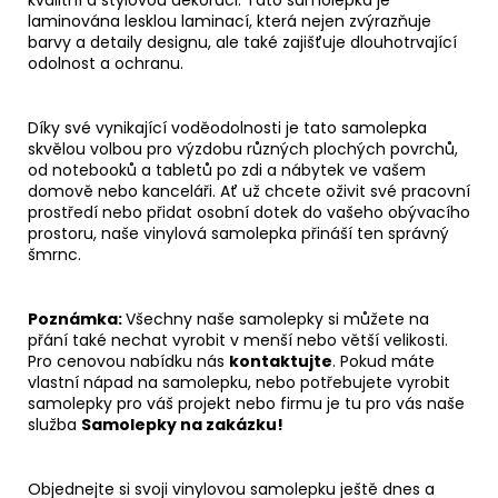
laminována lesklou laminací, která nejen zvýrazňuje
barvy a detaily designu, ale také zajišťuje dlouhotrvající
odolnost a ochranu.
Díky své vynikající voděodolnosti je tato samolepka
skvělou volbou pro výzdobu různých plochých povrchů,
od notebooků a tabletů po zdi a nábytek ve vašem
domově nebo kanceláři. Ať už chcete oživit své pracovní
prostředí nebo přidat osobní dotek do vašeho obývacího
prostoru, naše vinylová samolepka přináší ten správný
šmrnc.
Poznámka:
Všechny naše samolepky si můžete na
přání také nechat vyrobit v menší nebo větší velikosti.
Pro cenovou nabídku nás
kontaktujte
. Pokud máte
vlastní nápad na samolepku, nebo potřebujete vyrobit
samolepky pro váš projekt nebo firmu je tu pro vás naše
služba
Samolepky na zakázku!
Objednejte si svoji vinylovou samolepku ještě dnes a