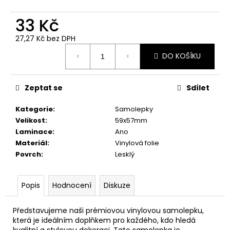
č
u
33 Kč
j
e
27,27 Kč bez DPH
m
Měrná
DO KOŠÍKU
e
cena:
JELEN
Zeptat se
Sdílet
49
Kategorie
:
Samolepky
Kč
Velikost
:
59x57mm
Laminace
:
Ano
Materiál
:
Vinylová folie
Povrch
:
Lesklý
Popis
Hodnocení
Diskuze
Představujeme naši prémiovou vinylovou samolepku,
která je ideálním doplňkem pro každého, kdo hledá
kvalitní a stylovou dekoraci. Tato samolepka je