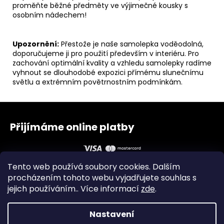
proměňte běžné předměty ve výjimečné kousky s
osobním nádechem!
Upozornění:
Přestože je naše samolepka voděodolná,
doporučujeme ji pro použití především v interiéru. Pro
zachování optimální kvality a vzhledu samolepky radíme
vyhnout se dlouhodobé expozici přímému slunečnímu
světlu a extrémním povětrnostním podmínkám.
Z
á
Přijímáme online platby
p
a
t
Tento web používá soubory cookies. Dalším
í
procházením tohoto webu vyjadřujete souhlas s
jejich používáním.. Více informací
zde
.
Obchodní podmínky
Zásady ochrany osobních údajů
Instagram
Facebook
Nastavení