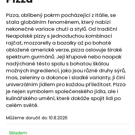
je
a
0,0
z
j
Pizza, oblíbený pokrm pocházející z Itálie, se
5
stala globálním fenoménem, který nabízí
í
hvězdiček.
nekonečné variace chutí a stylů. Od tradiční
t
Neapolské pizzy s jednoduchou kombinací
?
rajčat, mozzarelly a bazalky až po bohatě
obložené americké verze, pizza oslovuje široké
spektrum gurmánů. Její křupavé nebo naopak
nadýchané těsto spolu s bohatou škálou
možných ingrediencí, jako jsou různé druhy sýrů,
HLEDAT
mas, zeleniny a dokonce i sladké varianty, ji činí
univerzálním jídlem pro každou příležitost. Pizza
je nejen symbolem společenského jídla, ale i
D
kulinářského umění, které dokáže spojit lidi po
o
celém světě.
p
o
Můžeme doručit do:
10.8.2026
r
u
Skladem