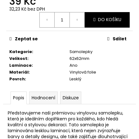
39 Kč
č
u
32,23 Kč bez DPH
j
Měrná
DO KOŠÍKU
e
cena:
m
e
Zeptat se
Sdílet
Kategorie
:
Samolepky
ČERVENÝ
KYSELÁČ
Velikost
:
62x62mm
Laminace
:
Ano
39
Kč
Materiál
:
Vinylová folie
Povrch
:
Lesklý
Popis
Hodnocení
Diskuze
Představujeme naši prémiovou vinylovou samolepku,
která je ideálním doplňkem pro každého, kdo hledá
kvalitní a stylovou dekoraci. Tato samolepka je
laminována lesklou laminací, která nejen zvýrazňuje
barvy a detaily designu, ale také zajišťuje dlouhotrvající