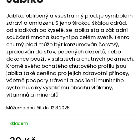
je
a
0,0
z
j
Jablko, oblíbený a všestranný plod, je symbolem
5
zdraví a omlazení. S jeho širokou škálou odrůd,
í
hvězdiček.
od sladkých po kyselé, se jablka stala základní
t
součástí mnoha kuchyní po celém světě. Tento
?
chutný plod může být konzumován čerstvý,
zpracován do šťáv, pečených dezertů, nebo
dokonce použit v salátech a chutných pokrmech.
Kromě svého bohatého chuťového profilu jsou
jablka také ceněna pro jejich zdravotní přínosy,
HLEDAT
včetně podpory trávení a posílení imunitního
systému, díky vysokému obsahu vlákniny,
vitaminů a minerálů.
D
o
Můžeme doručit do:
12.8.2026
p
o
Skladem
r
u