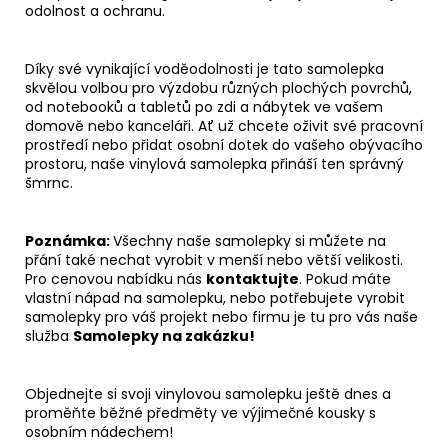
odolnost a ochranu.
Díky své vynikající voděodolnosti je tato samolepka
skvělou volbou pro výzdobu různých plochých povrchů,
od notebooků a tabletů po zdi a nábytek ve vašem
domově nebo kanceláři. Ať už chcete oživit své pracovní
prostředí nebo přidat osobní dotek do vašeho obývacího
prostoru, naše vinylová samolepka přináší ten správný
šmrnc.
Poznámka:
Všechny naše samolepky si můžete na
přání také nechat vyrobit v menší nebo větší velikosti.
Pro cenovou nabídku nás
kontaktujte
. Pokud máte
vlastní nápad na samolepku, nebo potřebujete vyrobit
samolepky pro váš projekt nebo firmu je tu pro vás naše
služba
Samolepky na zakázku!
Objednejte si svoji vinylovou samolepku ještě dnes a
proměňte běžné předměty ve výjimečné kousky s
osobním nádechem!