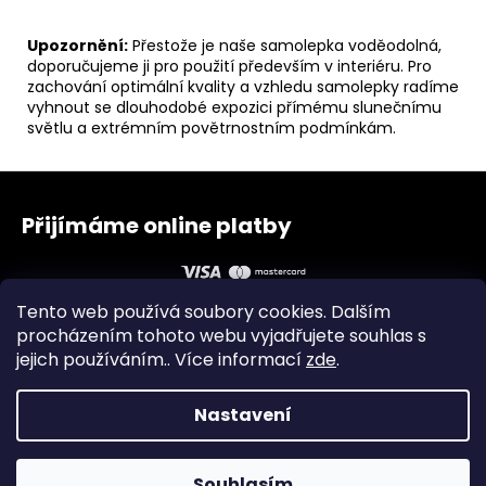
Upozornění:
Přestože je naše samolepka voděodolná,
doporučujeme ji pro použití především v interiéru. Pro
zachování optimální kvality a vzhledu samolepky radíme
vyhnout se dlouhodobé expozici přímému slunečnímu
světlu a extrémním povětrnostním podmínkám.
Z
á
Přijímáme online platby
p
a
t
Tento web používá soubory cookies. Dalším
í
procházením tohoto webu vyjadřujete souhlas s
jejich používáním.. Více informací
zde
.
Obchodní podmínky
Zásady ochrany osobních údajů
Instagram
Facebook
Nastavení
Vytvořil Shoptet
Souhlasím
Copyright 2026
Cyberlepky
. Všechna práva vyhrazena.