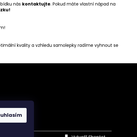
abídku nás
kontaktujte
. Pokud máte vlastní nápad na
zku!
em!
ptimální kvality a vzhledu samolepky radíme vyhnout se
ouhlasím
acebook