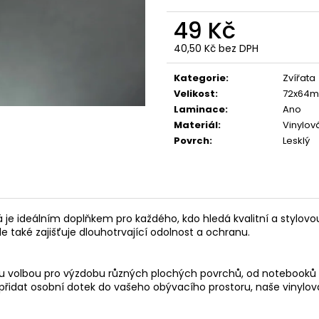
JELEN
DIVOČÁK
49 Kč
49 Kč
49 Kč
40,50 Kč bez DPH
Měrná
cena:
Kategorie
:
Zvířata
Velikost
:
72x64
Laminace
:
Ano
Materiál
:
Vinylová
Povrch
:
Lesklý
je ideálním doplňkem pro každého, kdo hledá kvalitní a stylovo
le také zajišťuje dlouhotrvající odolnost a ochranu.
ělou volbou pro výzdobu různých plochých povrchů, od notebook
o přidat osobní dotek do vašeho obývacího prostoru, naše vinylo