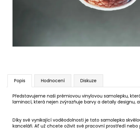
LIŠKA
49 Kč
Popis
Hodnocení
Diskuze
Představujeme naši prémiovou vinylovou samolepku, která 
laminací, která nejen zvýrazňuje barvy a detaily designu, a
Díky své vynikající voděodolnosti je tato samolepka skv
kanceláři. Ať už chcete oživit své pracovní prostředí neb