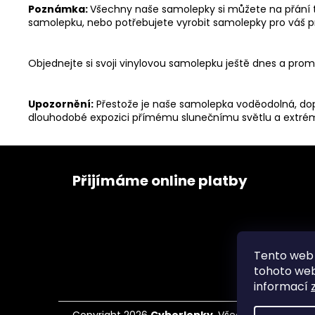
Poznámka:
Všechny naše samolepky si můžete na přání t
samolepku, nebo potřebujete vyrobit samolepky pro váš pr
Objednejte si svoji vinylovou samolepku ještě dnes a p
Upozornění:
Přestože je naše samolepka voděodolná, dopo
dlouhodobé expozici přímému slunečnímu světlu a ext
Z
á
Přijímáme online platby
p
a
t
í
Tento web 
Obch
tohoto webu
informací