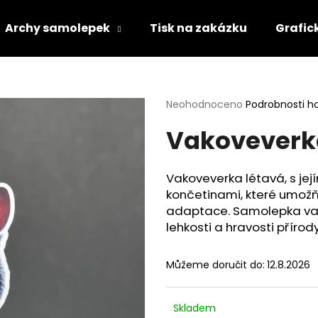
Archy samolepek
Tisk na zakázku
Grafic
Co potřebujete najít?
Průměrné
Neohodnoceno
Podrobnosti h
hodnocení
Vakoveverk
produktu
HLEDAT
je
0,0
z
Vakoveverka létavá, s j
5
Doporučujeme
končetinami, které umožňu
hvězdiček.
adaptace. Samolepka vako
lehkosti a hravosti přírody
Můžeme doručit do:
12.8.2026
Skladem