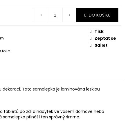
DO KOŠÍKU
Tisk
mm
Zeptat se
Sdílet
 folie
u dekoraci. Tato samolepka je laminována lesklou
ů a tabletů po zdi a nábytek ve vašem domově nebo
vá samolepka přináší ten správný šmrnc.