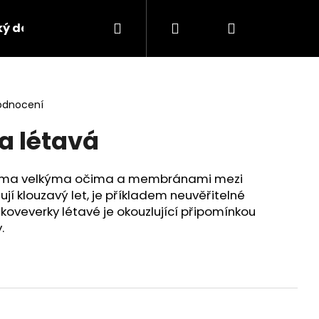
Hledat
Přihlášení
Nákupní
ký design
Kontakty
košík
odnocení
a létavá
ejíma velkýma očima a membránami mezi
jí klouzavý let, je příkladem neuvěřitelné
veverky létavé je okouzlující připomínkou
.
Následující