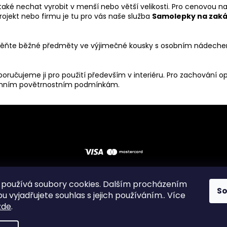
aké nechat vyrobit v menší nebo větší velikosti. Pro cenovou n
ojekt nebo firmu je tu pro vás naše služba
Samolepky na zaká
roměňte běžné předměty ve výjimečné kousky s osobním nádech
ručujeme ji pro použití především v interiéru. Pro zachování o
rémním povětrnostním podmínkám.
používá soubory cookies. Dalším procházením
S
odní podmínky
Zásady ochrany osobních údajů
Instagram
F
 vyjadřujete souhlas s jejich používáním.. Více
zde
.