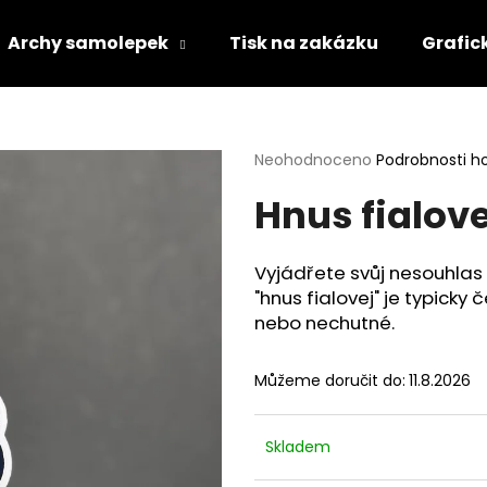
Archy samolepek
Tisk na zakázku
Grafic
Co potřebujete najít?
Průměrné
Neohodnoceno
Podrobnosti h
hodnocení
Hnus fialove
produktu
HLEDAT
je
0,0
z
Vyjádřete svůj nesouhlas
5
Doporučujeme
"hnus fialovej" je typicky 
hvězdiček.
nebo nechutné.
Můžeme doručit do:
11.8.2026
Skladem