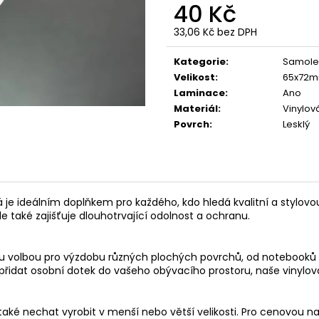
JELEN
DIVOČÁK
40 Kč
49 Kč
49 Kč
33,06 Kč bez DPH
Měrná
cena:
Kategorie
:
Samole
Velikost
:
65x72
Laminace
:
Ano
Materiál
:
Vinylová
Povrch
:
Lesklý
je ideálním doplňkem pro každého, kdo hledá kvalitní a stylovo
le také zajišťuje dlouhotrvající odolnost a ochranu.
ělou volbou pro výzdobu různých plochých povrchů, od notebook
o přidat osobní dotek do vašeho obývacího prostoru, naše vinylo
aké nechat vyrobit v menší nebo větší velikosti. Pro cenovou n