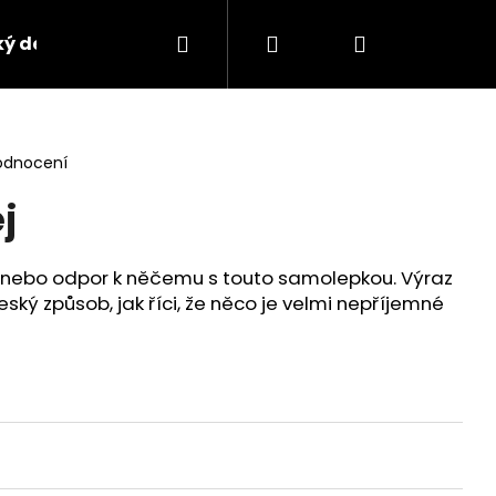
Hledat
Přihlášení
Nákupní
ký design
Kontakty
košík
odnocení
j
 nebo odpor k něčemu s touto samolepkou. Výraz
český způsob, jak říci, že něco je velmi nepříjemné
Následující