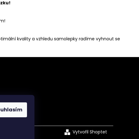
zku!
em!
ptimální kvality a vzhledu samolepky radíme vyhnout se
ouhlasím
acebook
Vytvořil Shoptet