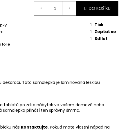
DO KOŠÍKU
Tisk
pky
mm
Zeptat se
Sdílet
 folie
u dekoraci. Tato samolepka je laminována lesklou
ů a tabletů po zdi a nábytek ve vašem domově nebo
vá samolepka přináší ten správný šmrnc.
abídku nás
kontaktujte
. Pokud máte vlastní nápad na