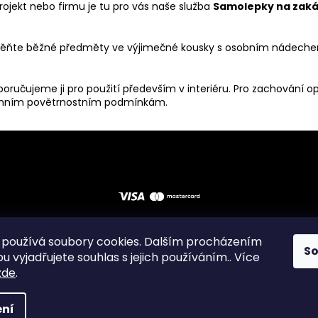
ojekt nebo firmu je tu pro vás naše služba
Samolepky na zaká
roměňte běžné předměty ve výjimečné kousky s osobním nádech
ručujeme ji pro použití především v interiéru. Pro zachování o
rémním povětrnostním podmínkám.
používá soubory cookies. Dalším procházením
S
odní podmínky
Zásady ochrany osobních údajů
Instagram
F
 vyjadřujete souhlas s jejich používáním.. Více
zde
.
razena.
ní