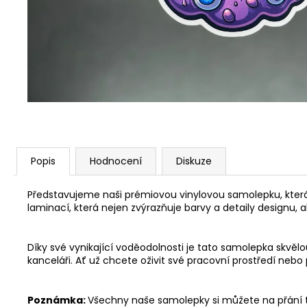
LIŠKA
49 Kč
Popis
Hodnocení
Diskuze
Představujeme naši prémiovou vinylovou samolepku, která 
laminací, která nejen zvýrazňuje barvy a detaily designu, a
Díky své vynikající voděodolnosti je tato samolepka skv
kanceláři. Ať už chcete oživit své pracovní prostředí neb
Poznámka:
Všechny naše samolepky si můžete na přání t