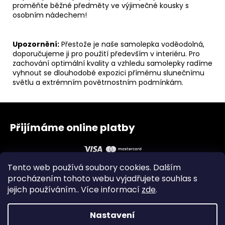
proměňte běžné předměty ve výjimečné kousky s
osobním nádechem!
Upozornění:
Přestože je naše samolepka voděodolná,
doporučujeme ji pro použití především v interiéru. Pro
zachování optimální kvality a vzhledu samolepky radíme
vyhnout se dlouhodobé expozici přímému slunečnímu
světlu a extrémním povětrnostním podmínkám.
Z
á
Přijímáme online platby
p
a
t
Tento web používá soubory cookies. Dalším
í
procházením tohoto webu vyjadřujete souhlas s
jejich používáním.. Více informací
zde
.
Obchodní podmínky
Zásady ochrany osobních údajů
Instagram
Facebook
Nastavení