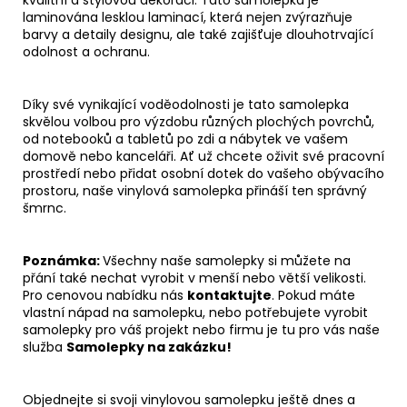
laminována lesklou laminací, která nejen zvýrazňuje
barvy a detaily designu, ale také zajišťuje dlouhotrvající
odolnost a ochranu.
Díky své vynikající voděodolnosti je tato samolepka
skvělou volbou pro výzdobu různých plochých povrchů,
od notebooků a tabletů po zdi a nábytek ve vašem
domově nebo kanceláři. Ať už chcete oživit své pracovní
prostředí nebo přidat osobní dotek do vašeho obývacího
prostoru, naše vinylová samolepka přináší ten správný
šmrnc.
Poznámka:
Všechny naše samolepky si můžete na
přání také nechat vyrobit v menší nebo větší velikosti.
Pro cenovou nabídku nás
kontaktujte
. Pokud máte
vlastní nápad na samolepku, nebo potřebujete vyrobit
samolepky pro váš projekt nebo firmu je tu pro vás naše
služba
Samolepky na zakázku!
Objednejte si svoji vinylovou samolepku ještě dnes a