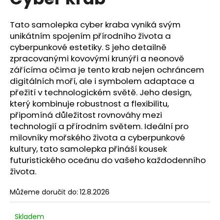
je
a
0,0
z
j
Tato samolepka cyber kraba vyniká svým
5
unikátním spojením přírodního života a
í
hvězdiček.
cyberpunkové estetiky. S jeho detailně
t
zpracovanými kovovými krunýři a neonově
?
zářícíma očima je tento krab nejen ochráncem
digitálních moří, ale i symbolem adaptace a
přežití v technologickém světě. Jeho design,
který kombinuje robustnost a flexibilitu,
připomíná důležitost rovnováhy mezi
HLEDAT
technologií a přírodním světem. Ideální pro
milovníky mořského života a cyberpunkové
kultury, tato samolepka přináší kousek
D
futuristického oceánu do vašeho každodenního
o
života.
p
o
Můžeme doručit do:
12.8.2026
r
u
Skladem