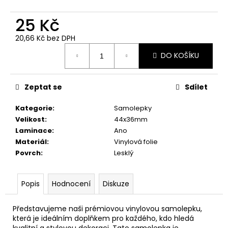
č
u
25 Kč
j
e
20,66 Kč bez DPH
m
Měrná
DO KOŠÍKU
e
cena:
JEDNO
Zeptat se
Sdílet
OROSENÉ
Kategorie
:
Samolepky
39
Kč
Velikost
:
44x36mm
Laminace
:
Ano
Materiál
:
Vinylová folie
Povrch
:
Lesklý
Popis
Hodnocení
Diskuze
Představujeme naši prémiovou vinylovou samolepku,
která je ideálním doplňkem pro každého, kdo hledá
kvalitní a stylovou dekoraci. Tato samolepka je