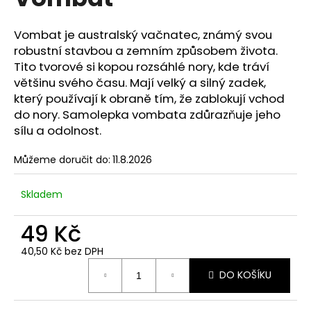
je
a
0,0
z
j
Vombat je australský vačnatec, známý svou
5
robustní stavbou a zemním způsobem života.
í
hvězdiček.
Tito tvorové si kopou rozsáhlé nory, kde tráví
t
většinu svého času. Mají velký a silný zadek,
?
který používají k obraně tím, že zablokují vchod
do nory. Samolepka vombata zdůrazňuje jeho
sílu a odolnost.
Můžeme doručit do:
11.8.2026
HLEDAT
Skladem
D
49 Kč
o
p
40,50 Kč bez DPH
Měrná
o
DO KOŠÍKU
cena:
r
u