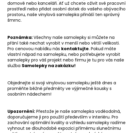
domově nebo kanceláři. Ať už chcete oživit své pracovní
prostředí nebo přidat osobní dotek do vašeho obývacího
prostoru, naše vinylová samolepka přináší ten správný
šmrnc.
Poznámka:
Všechny naše samolepky si můžete na
přání také nechat vyrobit v menší nebo větší velikosti.
Pro cenovou nabídku nás
kontaktujte
. Pokud máte
vlastní nápad na samolepku, nebo potřebujete vyrobit
samolepky pro váš projekt nebo firmu je tu pro vás naše
služba
Samolepky na zakázku!
Objednejte si svoji vinylovou samolepku ještě dnes a
proměňte běžné předměty ve výjimečné kousky s
osobním nádechem!
Upozornění:
Přestože je naše samolepka voděodolná,
doporučujeme ji pro použití především v interiéru. Pro
zachování optimální kvality a vzhledu samolepky radíme
vyhnout se dlouhodobé expozici přímému slunečnímu