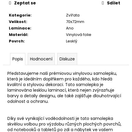
č
Zeptat se
Sdílet
u
j
Kategorie
:
Zvířata
e
Velikost
:
70x72mm
m
Laminace
:
Ano
e
Materiál
:
Vinylová folie
Povrch
:
Lesklý
LIŠKA
49
Popis
Hodnocení
Diskuze
Kč
Představujeme naši prémiovou vinylovou samolepku,
která je ideálním doplňkem pro každého, kdo hledá
kvalitní a stylovou dekoraci. Tato samolepka je
laminována lesklou laminací, která nejen zvýrazňuje
barvy a detaily designu, ale také zajišťuje dlouhotrvající
odolnost a ochranu.
Díky své vynikající voděodolnosti je tato samolepka
skvělou volbou pro výzdobu různých plochých povrchů,
od notebooků a tabletů po zdi a nábytek ve vašem